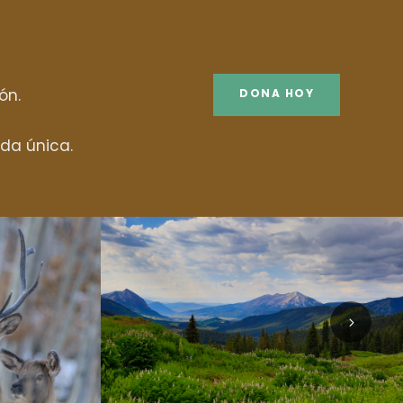
ón.
DONA HOY
ida única.