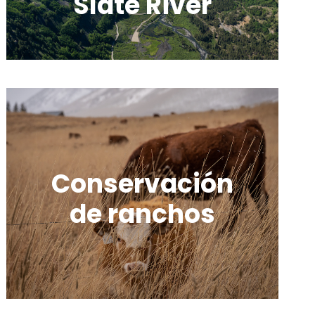
Slate River
Conservación
de ranchos