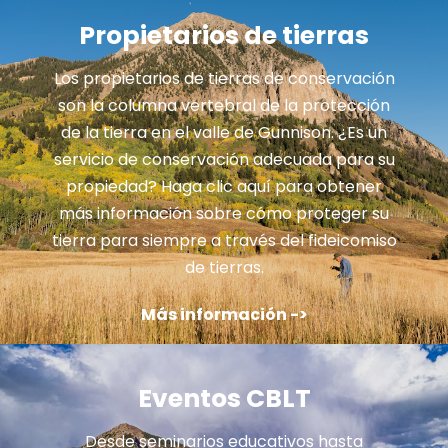
Propietarios de tierras
Los propietarios de tierras de conservación
son la columna vertebral de la protección
de la tierra en el valle de Gunnison. ¿Es un
servicio de conservación adecuada para su
propiedad? Haga clic aquí para obtener
más información sobre cómo proteger su
tierra para siempre a través del fideicomiso
de tierras.
Más información ->
Eventos CBLT
Desde seminarios educativos hasta