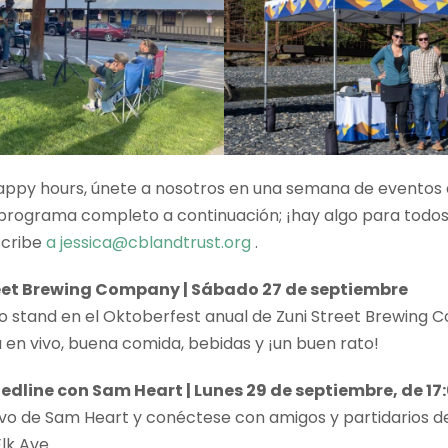
ppy hours, únete a nosotros en una semana de eventos q
programa completo a continuación; ¡hay algo para todos 
scribe
a jessica@cblandtrust.org
.
reet Brewing Company | Sábado 27 de septiembre
o stand en el Oktoberfest anual de Zuni Street Brewing 
 en vivo, buena comida, bebidas y ¡un buen rato!
 Redline con Sam Heart | Lunes 29 de septiembre, de 17:
vivo de Sam Heart y conéctese con amigos y partidarios d
lk Ave.