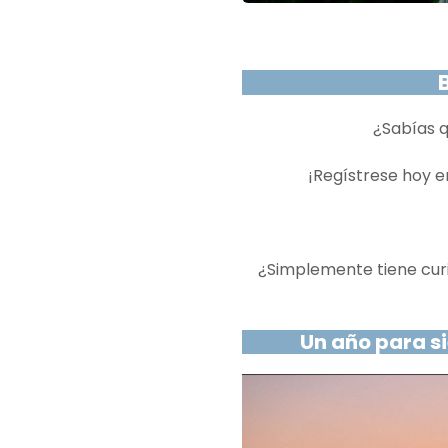
¿Sabías q
¡Regístrese hoy 
¿Simplemente tiene curio
Un año para s