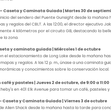
a – Caseta y Caminata Guiada | Martes 30 de septiem
 inicio del sendero del Puente Gunsight desde la mañana 
 y regalos del CBLT. A las 12:00, el director ejecutivo Ja
e 4 kilómetros por el circuito GB, destacando la belleza
e la zona.
aseta y caminata guiada | Miércoles 1 de octubre
n el estacionamiento de Long Lake desde la mañana hast
mapas y regalos. A las 12 p. m., únase a una caminata guiad
anorámicas y conocimientos sobre la conservación local.
café y pasteles | Jueves 2 de octubre, de 9:00 a 11:00
otheby's en 401 Elk Avenue para tomar un café, pasteles y
r – Caseta y Caminata Guiada | Viernes 3 de octubre
 de Alien Shack desde la mañana hasta la tarde para co